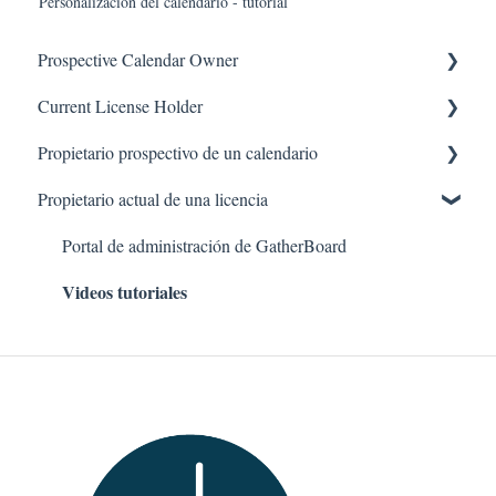
Personalización del calendario - tutorial
Prospective Calendar Owner
Current License Holder
GatherBoard Features
Propietario prospectivo de un calendario
Case Studies
GatherBoard Management Portal
Propietario actual de una licencia
FAQ
Tutorial Videos
Preguntas más frecuentes
Estudios de caso
Portal de administración de GatherBoard
Videos tutoriales
Características de GatherBoard